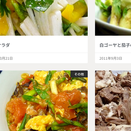
サラダ
白ゴーヤと茄子
年3月21日
2011年9月3日
その他