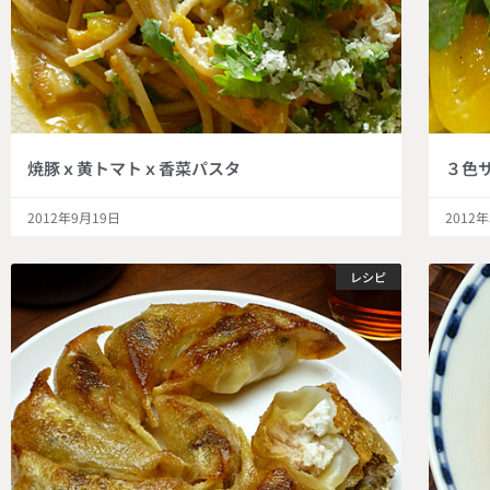
焼豚ｘ黄トマトｘ香菜パスタ
３色
2012年9月19日
2012
レシピ