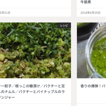
牛筋煮
年5月31日
2018年6月29日
レシピ
チー餃子／根っこの糠漬け／パクチーと豆
香りの爆弾！パ
しのナムル／パクチーとパイナップルのラ
ジンジャー