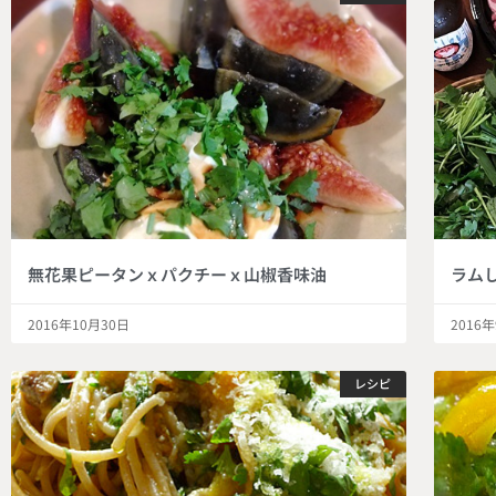
無花果ピータンｘパクチーｘ山椒香味油
ラム
2016年10月30日
2016
レシピ