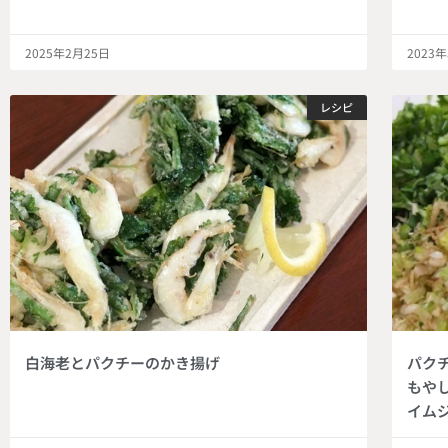
2025年2月25日
2023
レシピ
白海老とパクチーのかき揚げ
パク
もや
イム