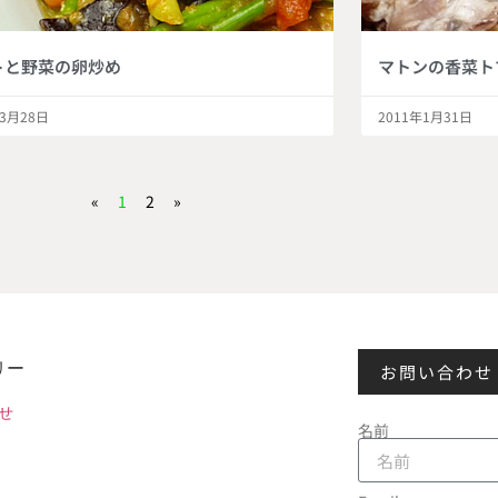
トと野菜の卵炒め
マトンの香菜ト
年3月28日
2011年1月31日
«
1
2
»
リー
お問い合わせ
せ
名前